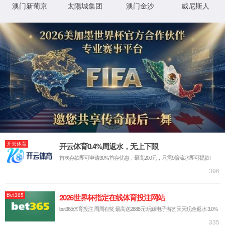
暂无数据
关注我们
beats365官方唯一入口激光科技集团股份有限公司.版权所有