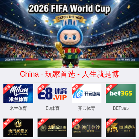
beats365·(中国区)唯一官方网站
beats365官方唯一入口视频
VIDEO LIST